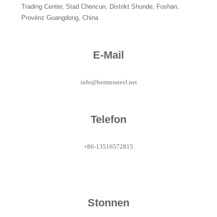
Trading Center, Stad Chencun, Distrikt Shunde, Foshan,
Provënz Guangdong, China
E-Mail
info@hermessteel.net
Telefon
+86-13516572815
Stonnen