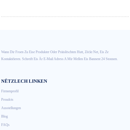
Wann Dir Froen Zu Eise Produkter Oder Präislëschten Hutt, Zéckt Net, Eis Ze
Kontaktéieren. Schreift Eis Är E-Mail Adress A Mir Mellen Eis Bannent 24 Stonnen.
NËTZLECH LINKEN
Firmenprofil
Proudcts
Ausstellungen
Blog
FAQs