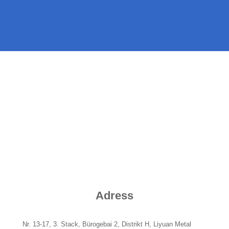
KONTAKTÉIERT EIS
Heem
Kontaktéiert Eis
Adress
Nr. 13-17, 3. Stack, Bürogebai 2, Distrikt H, Liyuan Metal