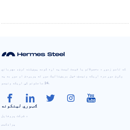
که تاسو زموږ د محصولاتو یا قیمت لیست په اړه کومه پوښتنه لرئ، مهرباني
وکړئ موږ سره اړیکه ونیسئ. خپل بریښنالیک موږ ته پریږدئ او موږ به په
24 ساعتونو کې اړیکه ونیسو.
ګټورې لینکونه
د شرکت پروفایل
پراډکټس