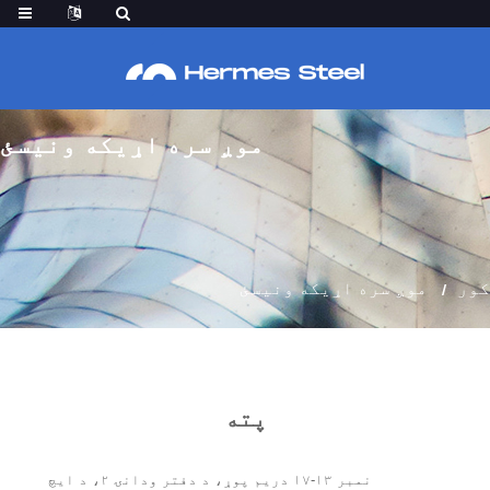
موږ سره اړیکه ونیسئ
کور
موږ سره اړیکه ونیسئ
پته
نمبر ۱۳-۱۷ دریم پوړ، د دفتر ودانۍ ۲، د ایچ