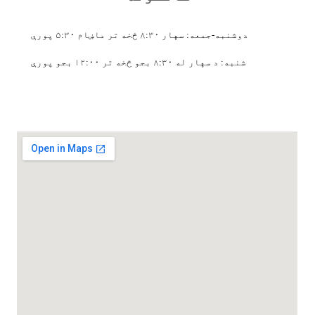
دوشنبه-جمعه: سهار ۸:۳۰ څخه تر ماښام ۵:۳۰ پورې
شنبه: د سهار له ۸:۳۰ بجو څخه تر ۱۲:۰۰ بجو پورې