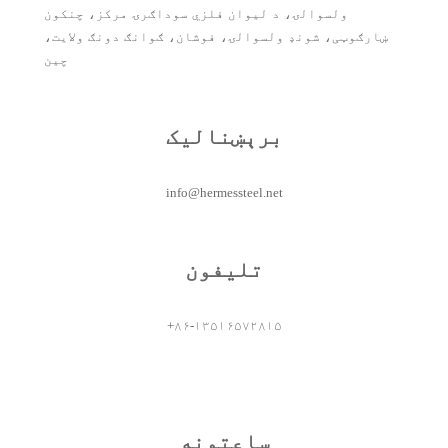
ولسوالۍ، د لیوان فلزي سوداګرۍ مرکز، چنکون
ښارګوټی، شونډ ولسوالۍ، فوشان، ګوانګ دونګ ولایت،
چین
برېښنالیک
info@hermessteel.net
تلیفون
+۸۶-۱۳۵۱۶۵۷۲۸۱۵
ساعتونه