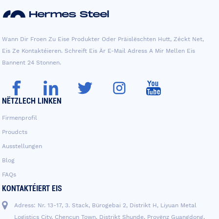
Wann Dir Froen Zu Eise Produkter Oder Präislëschten Hutt, Zéckt Net,
Eis Ze Kontaktéieren. Schreift Eis Är E-Mail Adress A Mir Mellen Eis
Bannent 24 Stonnen.
NËTZLECH LINKEN
Firmenprofil
Proudcts
Ausstellungen
Blog
FAQs
KONTAKTÉIERT EIS
Adress: Nr. 13-17, 3. Stack, Bürogebai 2, Distrikt H, Liyuan Metal
Logistics City, Chencun Town, Distrikt Shunde, Provënz Guangdong,