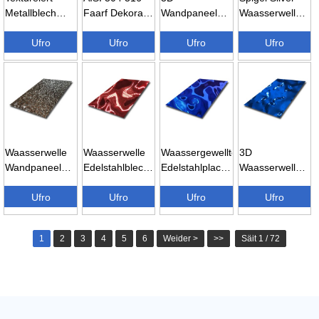
Metallblech
Faarf Dekorativ
Wandpaneel
Waasserwelle
PVD-Faarf
Wandpaneel
Muster
Edelstahlblech...
kleng
Ufro
Waasser ...
Ufro
Spigelen
Ufro
Ufro
Waassertropfen...
Geprägt Metall
Wa...
Waasserwelle
Waasserwelle
Waassergewellte
3D
Wandpaneel
Edelstahlblech
Edelstahlplack
Waasserwellblec
Geprägt
– rout ...
– ...
aus Edelstahl
Edelstahl ...
Ufro
Ufro
Ufro
Dekor...
Ufro
1
2
3
4
5
6
Weider >
>>
Säit 1 / 72