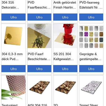
304 316
PVD
Antik gebürstet
PVD-faarweg
Dekorativ
Faarfbeschichtung
Finish Hairline
Edelstahl Nr. 8
Metallpaneel
schwaarz Titan
Edelstahl...
Spigelfinish ...
Gebürstet
Ufro
Hoerlinnfaarf ...
Ufro
Ufro
Ufro
Finish 4...
304 0,3-3 mm
PVD Faarf
SS 201 304
Geprägte &
déck Pvd
Beschichtete
Kaltgewalzt
gestämpelte
beschichtet
Gold Spigel
Spigelgoldblech
Edelstahlblecher
Spigelfinish
Ufro
Edelstahl Sch...
Ufro
Dekoratiouns...
Ufro
...
Ufro
Faarf ...
Texturéiert
AISI 304 316
3D
Spigel Sliver