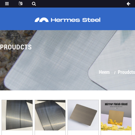
PROUDCTS
Heem
Proudcts