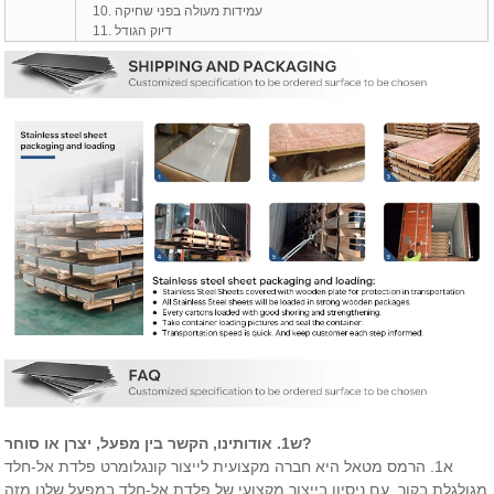
10. עמידות מעולה בפני שחיקה
11. דיוק הגודל
ש1. אודותינו, הקשר בין מפעל, יצרן או סוחר?
א1. הרמס מטאל היא חברה מקצועית לייצור קונגלומרט פלדת אל-חלד
מגולגלת בקור, עם ניסיון בייצור מקצועי של פלדת אל-חלד במפעל שלנו מזה