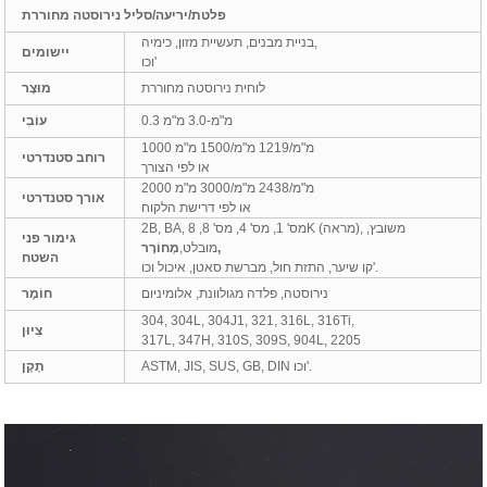
פלטת/יריעה/סליל נירוסטה מחוררת
בניית מבנים, תעשיית מזון, כימיה,
יישומים
וכו'
לוחית נירוסטה מחוררת
מוּצָר
0.3 מ"מ-3.0 מ"מ
עוֹבִי
1000 מ"מ/1219 מ"מ/1500 מ"מ
רוחב סטנדרטי
או לפי הצורך
2000 מ"מ/2438 מ"מ/3000 מ"מ
אורך סטנדרטי
או לפי דרישת הלקוח
2B, BA, מס' 1, מס' 4, מס' 8, 8K (מראה), משובץ,
גימור פני
מְחוֹרָר,
מובלט,
השטח
קו שיער, התזת חול, מברשת סאטן, איכול וכו'.
נירוסטה, פלדה מגולוונת, אלומיניום
חוֹמֶר
304, 304L, 304J1, 321, 316L, 316Ti,
צִיוּן
317L, 347H, 310S, 309S, 904L, 2205
ASTM, JIS, SUS, GB, DIN וכו'.
תֶקֶן