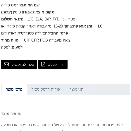
שם המותג:
הרמס פלדה
מקום מוצא:
גואנגדונג, סין (יבשת)
L/C, D/A, D/P, T/T, ווסטרן יוניון
תנאי תשלום:
בתוך 15-20 ימי עבודה לאחר קבלת פיקדון או LC
זמן אספקה:
פרטי החבילה:
אריזה סטנדרטית ראויה לים
CIF CFR FOB יציאה מעבודה
טווח מחיר:
לִטעוֹם:
לְסַפֵּק
הורד קטלוג
שלחו לנו אימייל
תגי מוצר
אודות הרמס סטיל
פרטי מוצר
תיאור מוצר:
יריעת נירוסטה מחוררת מתייחסת ליריעה של נירוסטה שעברה ניקוב או הטבעה