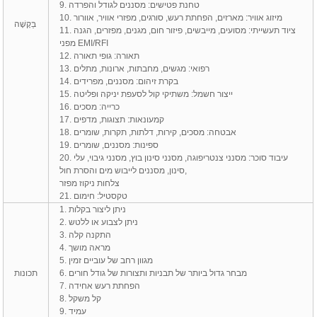
9. טחנת פטישים: מסננים לגודל והפרדה
10. מיזוג אוויר: מארזים, הפחתת רעש, סורגים, מפזרי אוויר, אוורור
בַּקָשָׁה
11. ציוד תעשייתי: מסועים, מייבשים, פיזור חום, מגנים, מפזרים, הגנה
מפני EMI/RFI
12. תאורה: גופי תאורה
13. רפואי: מגשים, מחבתות, ארונות, מתלים
14. בקרת זיהום: מסננים, מפרידים
15. ייצור חשמל: משתיקי קול לסעפת יניקה ופליטה
16. כרייה: מסכים
17. קמעונאות: תצוגות, מדפים
18. אבטחה: מסכים, קירות, דלתות, תקרות, שומרים
19. ספינות: מסננים, שומרים
20. עיבוד סוכר: מסנני צנטריפוגה, מסנני סינון בוץ, מסנני גיבוי, עלי
סינון, מסננים לייבוש מים והסרת חול,
צלחות ניקוז מפזר
21. טקסטיל: חימום
1. ניתן ליצור בקלות
2. ניתן לצבוע או ללטש
3. התקנה קלה
4. מראה מושך
5. מגוון רחב של עוביים זמין
6. מבחר גדול ביותר של תבניות ותצורות של גודל חורים
תכונות
7. הפחתת רעש אחידה
8. קל משקל
9. עמיד