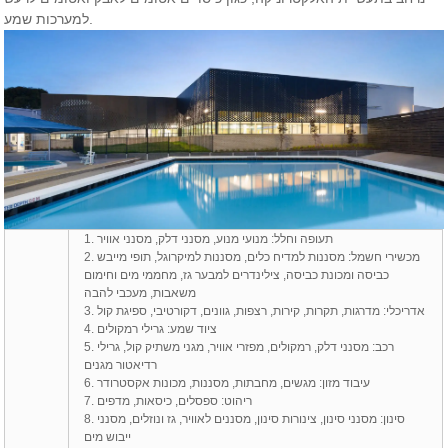
למערכות שמע.
1. תעופה וחלל: מנועי מנוע, מסנני דלק, מסנני אוויר
2. מכשירי חשמל: מסננות למדיח כלים, מסננות למיקרוגל, תופי מייבש
כביסה ומכונת כביסה, צילינדרים למבער גז, מחממי מים וחימום
משאבות, מעכבי להבה
3. אדריכלי: מדרגות, תקרות, קירות, רצפות, גוונים, דקורטיבי, ספיגת קול
4. ציוד שמע: גרילי רמקולים
5. רכב: מסנני דלק, רמקולים, מפזרי אוויר, מגני משתיק קול, גרילי
רדיאטור מגנים
6. עיבוד מזון: מגשים, מחבתות, מסננות, מכונות אקסטרודר
7. ריהוט: ספסלים, כיסאות, מדפים
8. סינון: מסנני סינון, צינורות סינון, מסננים לאוויר, גז ונוזלים, מסנני
ייבוש מים