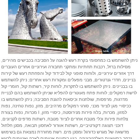
ניתן להשתמש בו כמחסומי בקרת רעש להגנה על הסביבה בכבישים מהירים,
מסילות ברזל, רכבות תחתיות ומתקני תחבורה ועירוניים אחרים העוברים
דרך אזורים עירוניים, ולוחות סופגי קול לבידוד קול והפחתת רעש של קירות
בניינים, חדרי גנרטורים, מבני מפעלים ומקורות רעש אחרים; ניתן להשתמש
בו בבניינים. ניתן להשתמש בו לתקרות, לוחות קיר, רשתות קול, חומרי קול
לרשת רמקולים; לוחות פתח מעוטרים להפליא שניתן להשתמש בהם לבניית
מדרגות, מרפסות, שולחנות וכיסאות להגנת הסביבה; ניתן להשתמש בו
ככיסויי מגן לציוד מכני, סורגי רמקולים מרהיבים, מזון, נפות טחינה, נפות
מכרות, נפות בצורת I למזון, מכרות, בלוז פירות מנירוסטה, כיסויי מזון,
צלחות פירות וכלי מטבח אחרים לציוד מטבח, רשתות מדפים לקניונים,
דוכני תצוגה דקורטיביים, רשתות אוורור לאחסון תבואה, מסנן חלחול
מדשאה של מגרש כדורגל ומסנן מים. רשת מחוררת נמצאת גם בשימוש
נרחב בתעשיית האלקטרוניקה, כגון כיסויים אטומים לאבק ואטומים לרעש