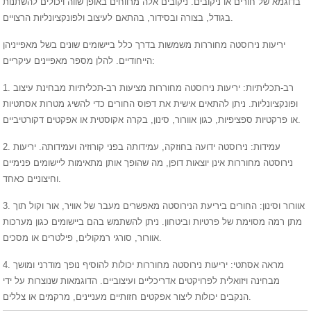
בדוגמא של חורים או ניקובים. ניקובים אלה מרווחים באופן שווה ויכולים להשתנות
בגודל, בצורה ובסידור, בהתאם לעיצוב ולפונקציונליות הרצויים.
יריעות נירוסטה מחוררות משמשות בדרך כלל ביישומים שונים בשל מאפייניהן
הייחודיים. להלן מספר מאפיינים עיקריים:
1. רב-תכליתיות: יריעות נירוסטה מחוררות מציעות רב-תכליתיות מבחינת עיצוב
ופונקציונליות. ניתן להתאים אישית את דפוס החורים כדי להשיג מטרות אסתטיות
או פרקטיות ספציפיות, כגון אוורור, סינון, בקרה אקוסטית או אפקטים דקורטיביים.
2. עמידות: נירוסטה ידועה בחוזקה, עמידותה בפני קורוזיה ועמידותה. יריעות
נירוסטה מחוררות אינן יוצאות דופן, מה שהופך אותן מתאימות ליישומים פנימיים
וחיצוניים כאחד.
3. אוורור וסינון: החורים ביריעת הנירוסטה מאפשרים מעבר של אוויר, אור וקול תוך
מתן רמה מסוימת של פרטיות וביטחון. ניתן להשתמש בהם ביישומים כגון מערכות
אוורור, סורגי רמקולים, פילטרים או מסכים.
4. מראה אסתטי: יריעות נירוסטה מחוררות יכולות להוסיף נופך מודרני ומושך
מבחינה ויזואלית לפרויקטים אדריכליים ועיצוביים. הדוגמאות שנוצרות על ידי
הנקבים יכולות ליצור אפקטים חזותיים מעניינים, מרקמים או צללים.