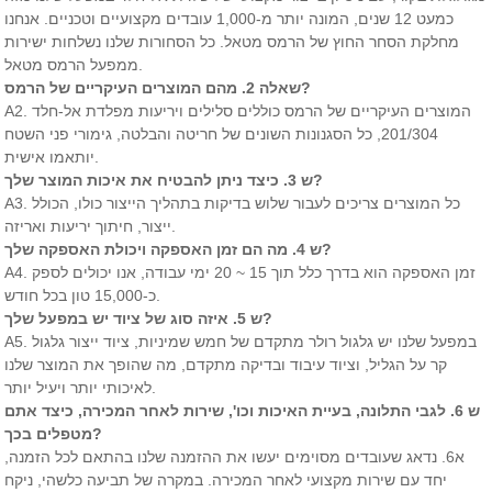
כמעט 12 שנים, המונה יותר מ-1,000 עובדים מקצועיים וטכניים. אנחנו
מחלקת הסחר החוץ של הרמס מטאל. כל הסחורות שלנו נשלחות ישירות
ממפעל הרמס מטאל.
שאלה 2. מהם המוצרים העיקריים של הרמס?
A2. המוצרים העיקריים של הרמס כוללים סלילים ויריעות מפלדת אל-חלד
201/304, כל הסגנונות השונים של חריטה והבלטה, גימורי פני השטח
יותאמו אישית.
ש 3. כיצד ניתן להבטיח את איכות המוצר שלך?
A3. כל המוצרים צריכים לעבור שלוש בדיקות בתהליך הייצור כולו, הכולל
ייצור, חיתוך יריעות ואריזה.
ש 4. מה הם זמן האספקה ​​ויכולת האספקה ​​שלך?
A4. זמן האספקה ​​הוא בדרך כלל תוך 15 ~ 20 ימי עבודה, אנו יכולים לספק
כ-15,000 טון בכל חודש.
ש 5. איזה סוג של ציוד יש במפעל שלך?
A5. במפעל שלנו יש גלגול רולר מתקדם של חמש שמיניות, ציוד ייצור גלגול
קר על הגליל, וציוד עיבוד ובדיקה מתקדם, מה שהופך את המוצר שלנו
לאיכותי יותר ויעיל יותר.
ש 6. לגבי התלונה, בעיית האיכות וכו', שירות לאחר המכירה, כיצד אתם
מטפלים בכך?
א6. נדאג שעובדים מסוימים יעשו את ההזמנה שלנו בהתאם לכל הזמנה,
יחד עם שירות מקצועי לאחר המכירה. במקרה של תביעה כלשהי, ניקח