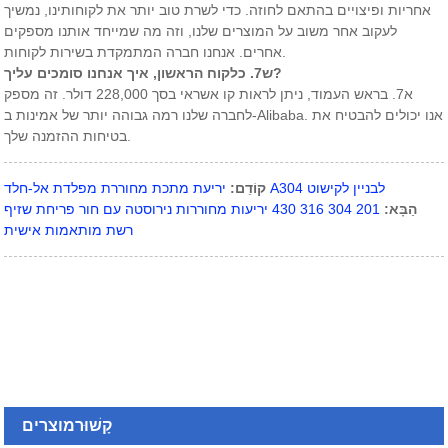
אחריות ופיצויים בהתאם לחוזה. כדי לשרת טוב יותר את לקוחותינו, נמשיך
לעקוב אחר משוב על המוצרים שלנו, וזה מה שמייחד אותנו מספקים
אחרים. אנחנו חברה המתמקדת בשירות לקוחות.
ש7. כלקוח הראשון, איך אנחנו סומכים עליך?
א7. בראש העמוד, ניתן לראות קו אשראי בסך 228,000 דולר. זה מספק
לחברה שלנו רמה גבוהה יותר של אמינות ב-Alibaba. אנו יכולים להבטיח את
בטיחות ההזמנה שלך.
יריעת מתכת מחוררת מפלדת אל-חלד A304 לבניין לקישוט
קוֹדֵם:
הַבָּא:
201 304 316 430 יריעות מחוררות נירוסטה עם חור פריחת שזיף
רשת מותאמות אישית
קָשׁוּר
מוצרים