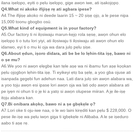
ilana iṣelọpọ, eyiti o pẹlu iṣelọpọ, gige awọn iwe, ati iṣakojọpọ.
Q4.What ni akoko ifijiṣẹ rẹ ati agbara ipese?
A4.The ifijiṣẹ akoko ni deede laarin 15 ~ 20 ṣiṣẹ ọjọ, a le pese nipa
15,000 toonu gbogbo osù.
Q5.What kind of equipment is in your factory?
A5.Our factory ti ni ilọsiwaju marun-kẹjọ rola sẹsẹ, awọn ohun elo
iṣelọpọ ti o tutu lori yiyi, ati ilọsiwaju ti ilọsiwaju ati awọn ohun elo
idanwo, eyi ti o mu ki ọja wa dara julọ pẹlu ṣiṣe.
Q6.About ẹdun, iṣoro didara, ati be be lo lẹhin-tita iṣẹ, bawo ni
o ṣe mu?
A6.We yoo ni awọn ẹlẹgbẹ kan tẹle aṣẹ wa ni ibamu fun aṣẹ kọọkan
pẹlu ọjọgbọn lẹhin-tita iṣẹ. Ti eyikeyi ẹtọ ba ṣẹlẹ, a yoo gba ojuse ati
isanpada gẹgẹbi fun adehun naa. Lati dara julọ sin awọn alabara wa,
a yoo tọju awọn esi ipasẹ lori awọn ọja wa lati ọdọ awọn alabara ati
pe iyẹn ni ohun ti o jẹ ki a yatọ si awọn olupese miiran. A jẹ ile-iṣẹ
itọju alabara kan.
Q7.Bi onibara akọkọ, bawo ni a ṣe gbẹkẹle ọ?
A7.Lori oke ti oju-iwe naa, o le wo laini kirẹditi kan pẹlu $ 228,000. O
pese ile-iṣẹ wa pẹlu iwọn giga ti igbẹkẹle ni Alibaba. A le ṣe iṣeduro
aabo ti aṣẹ rẹ.