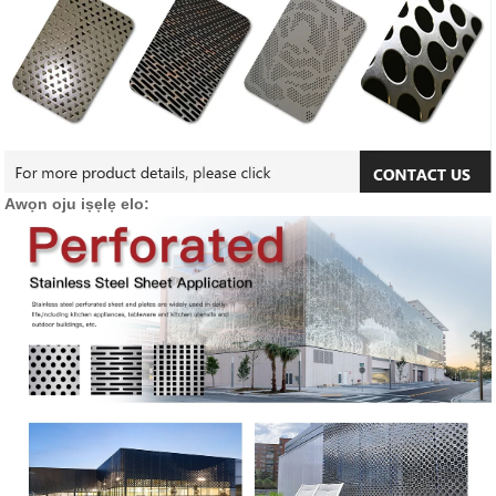
Awọn oju iṣẹlẹ elo: