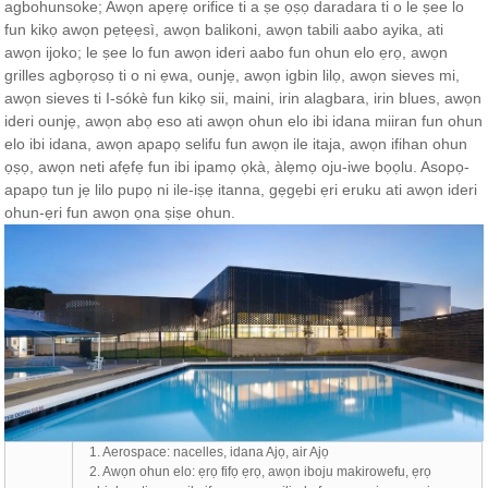
agbohunsoke; Awọn apẹrẹ orifice ti a ṣe ọṣọ daradara ti o le ṣee lo
fun kikọ awọn pẹtẹẹsì, awọn balikoni, awọn tabili aabo ayika, ati
awọn ijoko; le ṣee lo fun awọn ideri aabo fun ohun elo ẹrọ, awọn
grilles agbọrọsọ ti o ni ẹwa, ounjẹ, awọn igbin lilọ, awọn sieves mi,
awọn sieves ti I-sókè fun kikọ sii, maini, irin alagbara, irin blues, awọn
ideri ounjẹ, awọn abọ eso ati awọn ohun elo ibi idana miiran fun ohun
elo ibi idana, awọn apapọ selifu fun awọn ile itaja, awọn ifihan ohun
ọṣọ, awọn neti afẹfẹ fun ibi ipamọ ọkà, àlẹmọ oju-iwe bọọlu. Asopọ-
apapọ tun jẹ lilo pupọ ni ile-iṣẹ itanna, gẹgẹbi ẹri eruku ati awọn ideri
ohun-ẹri fun awọn ọna ṣiṣe ohun.
1. Aerospace: nacelles, idana Ajọ, air Ajọ
2. Awọn ohun elo: ẹrọ fifọ ẹrọ, awọn iboju makirowefu, ẹrọ