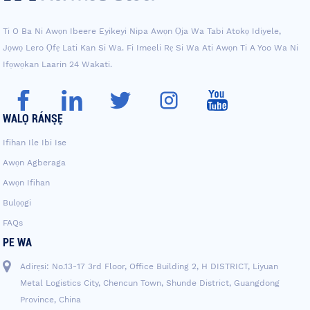
Ti O Ba Ni Awọn Ibeere Eyikeyi Nipa Awọn Ọja Wa Tabi Atokọ Idiyele,
Jọwọ Lero Ọfẹ Lati Kan Si Wa. Fi Imeeli Rẹ Si Wa Ati Awọn Ti A Yoo Wa Ni
Ifọwọkan Laarin 24 Wakati.
WALỌ RÁNṢẸ
Ifihan Ile Ibi Ise
Awọn Agberaga
Awọn Ifihan
Bulọọgi
FAQs
PE WA
Adirẹsi: No.13-17 3rd Floor, Office Building 2, H DISTRICT, Liyuan
Metal Logistics City, Chencun Town, Shunde District, Guangdong
Province, China