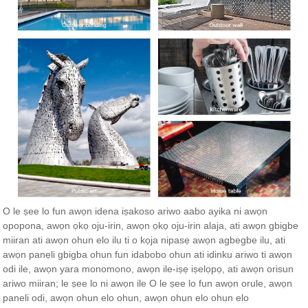
O le ṣee lo fun awọn idena iṣakoso ariwo aabo ayika ni awọn
opopona, awọn ọkọ oju-irin, awọn ọkọ oju-irin alaja, ati awọn gbigbe
miiran ati awọn ohun elo ilu ti o kọja nipasẹ awọn agbegbe ilu, ati
awọn panẹli gbigba ohun fun idabobo ohun ati idinku ariwo ti awọn
odi ile, awọn yara monomono, awọn ile-iṣẹ iṣelọpọ, ati awọn orisun
ariwo miiran; le ṣee lo ni awọn ile O le ṣee lo fun awọn orule, awọn
paneli odi, awọn ohun elo ohun, awọn ohun elo ohun elo