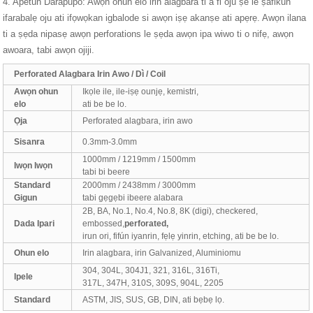
4. Apetun Darapupo: Awọn ohun elo irin alagbara ti a fi oju ṣe le ṣafikun
ifarabalẹ oju ati ifọwọkan igbalode si awọn iṣẹ akanṣe ati apẹrẹ. Awọn ilana
ti a ṣẹda nipasẹ awọn perforations le ṣẹda awọn ipa wiwo ti o nifẹ, awọn
awoara, tabi awọn ojiji.
Perforated Alagbara Irin Awo / Dì / Coil
Awọn ohun
Ikọle ile, ile-iṣẹ ounjẹ, kemistri,
elo
ati be be lo.
Ọja
Perforated alagbara, irin awo
Sisanra
0.3mm-3.0mm
1000mm / 1219mm / 1500mm
Iwọn Iwọn
tabi bi beere
Standard
2000mm / 2438mm / 3000mm
Gigun
tabi gẹgẹbi ibeere alabara
2B, BA, No.1, No.4, No.8, 8K (digi), checkered,
Dada Ipari
embossed,
perforated,
irun ori, fifún iyanrin, fẹlẹ yinrin, etching, ati be be lo.
Ohun elo
Irin alagbara, irin Galvanized, Aluminiomu
304, 304L, 304J1, 321, 316L, 316Ti,
Ipele
317L, 347H, 310S, 309S, 904L, 2205
Standard
ASTM, JIS, SUS, GB, DIN, ati bẹbẹ lọ.