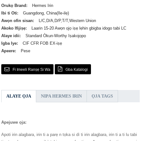
Orukọ Brand:
Hermes Irin
Ibi ti Oti:
Guangdong, China(Ile-ilẹ)
Awọn ofin sisan:
L/C,D/A,D/P,T/T,Western Union
Akoko Ifijiṣẹ:
Laarin 15-20 Awọn ọjọ iṣẹ lẹhin gbigba idogo tabi LC
Alaye idii:
Standard Òkun-Worthy Iṣakojọpọ
Igba Iye:
CIF CFR FOB EX-iṣẹ
Apeere:
Pese
Fi Imeeli Ranṣẹ Si Wa
Gba Katalogi
ALAYE ỌJA
NIPA HERMES IRIN
ỌJA TAGS
Apejuwe ọja:
Apoti irin alagbara, irin ti a parẹ n tọka si dì ti irin alagbara, irin ti a ti lu tabi