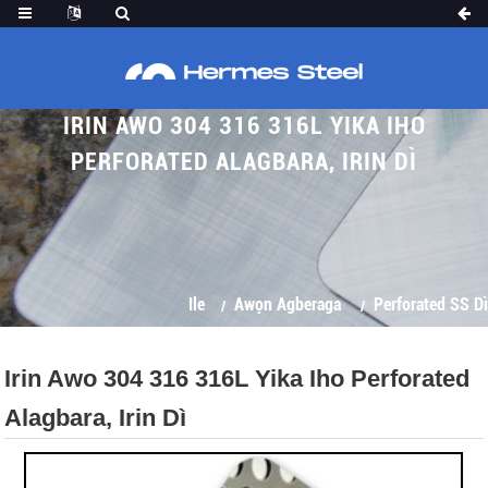
IRIN AWO 304 316 316L YIKA IHO
PERFORATED ALAGBARA, IRIN DÌ
Ile
Awọn Agberaga
Perforated SS Dì
Irin Awo 304 316 316L Yika Iho Perforated
Alagbara, Irin Dì