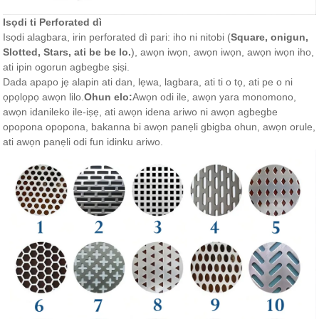
Isọdi ti Perforated dì
Isọdi alagbara, irin perforated dì pari: iho ni nitobi (
Square, onigun,
Slotted, Stars, ati be be lo.
), awọn iwọn, awọn iwọn, awọn iwọn iho,
ati ipin ogorun agbegbe ṣiṣi.
Dada apapo jẹ alapin ati dan, lẹwa, lagbara, ati ti o tọ, ati pe o ni
ọpọlọpọ awọn lilo.
Ohun elo:
Awọn odi ile, awọn yara monomono,
awọn idanileko ile-iṣẹ, ati awọn idena ariwo ni awọn agbegbe
opopona opopona, bakanna bi awọn panẹli gbigba ohun, awọn orule,
ati awọn panẹli odi fun idinku ariwo.