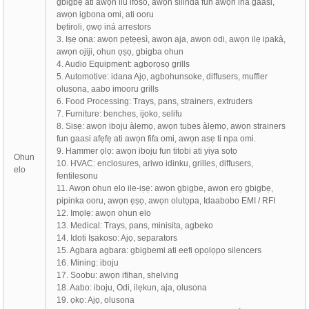
gbigbẹ ati awọn ilu ifoso, awọn silinda fun awọn ina gaasi,
awọn igbona omi, ati ooru
bẹtiroli, ọwọ iná arrestors
3. Iṣẹ ọna: awọn pẹtẹẹsì, awọn aja, awọn odi, awọn ilẹ ipakà,
awọn ojiji, ohun ọṣọ, gbigba ohun
4. Audio Equipment: agbọrọsọ grills
5. Automotive: idana Ajọ, agbohunsoke, diffusers, muffler
olusona, aabo imooru grills
6. Food Processing: Trays, pans, strainers, extruders
7. Furniture: benches, ijoko, selifu
8. Sisẹ: awọn iboju àlẹmọ, awọn tubes àlẹmọ, awọn strainers
fun gaasi afẹfẹ ati awọn fifa omi, awọn asẹ ti npa omi.
9. Hammer ọlọ: awọn iboju fun titobi ati yiya sọtọ
Ohun
10. HVAC: enclosures, ariwo idinku, grilles, diffusers,
elo
fentilesonu
11. Awọn ohun elo ile-iṣẹ: awọn gbigbe, awọn ẹrọ gbigbẹ,
pipinka ooru, awọn ẹṣọ, awọn olutọpa, Idaabobo EMI / RFI
12. Imọlẹ: awọn ohun elo
13. Medical: Trays, pans, minisita, agbeko
14. Idoti Iṣakoso: Ajọ, separators
15. Agbara agbara: gbigbemi ati eefi ọpọlọpọ silencers
16. Mining: iboju
17. Soobu: awọn ifihan, shelving
18. Aabo: iboju, Odi, ilẹkun, aja, olusona
19. ọkọ: Ajọ, olusona