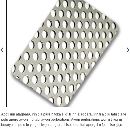
Apoti irin alagbara, irin ti a parẹ n tọka si dì ti irin alagbara, irin ti a ti lu tabi ti a tẹ
pẹlu apẹrẹ awọn ihò tabi awọn perforations. Awọn perforations wọnyi ti wa ni
boṣeyẹ ati pe o le yatọ ni iwọn, apẹrẹ, ati iṣeto, da lori apẹrẹ ti o fẹ ati iṣẹ ṣiṣe.