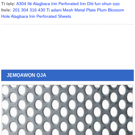
Ti tẹlẹ:
A304 Ilé Alagbara Irin Perforated Irin Dìti fun ohun ọṣọ
Itele:
201 304 316 430 Ti adani Mesh Metal Plate Plum Blossom
Hole Alagbara Irin Perforated Sheets
JẸMỌ
AWỌN ỌJA