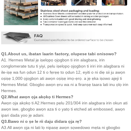
Q1.About us, ibatan laarin factory, olupese tabi onisowo?
A1. Hermes Metal jẹ iṣelọpọ ọjọgbọn ti irin alagbara, irin
conglomerate tutu ti yiyi, pẹlu iṣelọpọ ọjọgbọn ti iriri irin alagbara ni
ile-iṣẹ wa fun ọdun 12 ti o fẹrẹẹ to ọdun 12, eyiti o ni diẹ sii ju awọn
oṣiṣẹ 1,000 ọjọgbọn ati awọn oṣiṣẹ imọ-ẹrọ. a jẹ ẹka iṣowo ajeji ti
Hermes Metal. Gbogbo awọn ẹru wa ni a firanṣẹ taara lati inu ọlọ irin
Hermes.
Q2.What awọn ọja akọkọ ti Hermes?
Awọn ọja akọkọ ti A2.Hermes pẹlu 201/304 irin alagbara irin okun ati
awọn iwe, gbogbo awọn aza ti o yatọ ti etched ati embossed, awọn
ipari dada yoo jẹ adani.
Q3.Bawo ni o ṣe le rii daju didara ọja rẹ?
A3.All awọn ọja ni lati lọ nipasẹ awọn sọwedowo mẹta ni gbogbo