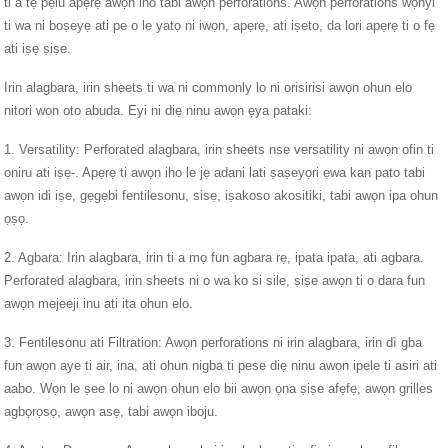
ti a tẹ pẹlu apẹrẹ awọn ihò tabi awọn perforations. Awọn perforations wọnyi
ti wa ni boṣeyẹ ati pe o le yatọ ni iwọn, apẹrẹ, ati iṣeto, da lori apẹrẹ ti o fẹ
ati iṣẹ ṣiṣe.
Irin alagbara, irin sheets ti wa ni commonly lo ni orisirisi awọn ohun elo
nitori won oto abuda. Eyi ni diẹ ninu awọn ẹya pataki:
1. Versatility: Perforated alagbara, irin sheets nse versatility ni awọn ofin ti
oniru ati iṣẹ-. Apẹrẹ ti awọn iho le jẹ adani lati ṣaṣeyọri ẹwa kan pato tabi
awọn idi iṣe, gẹgẹbi fentilesonu, sisẹ, iṣakoso akositiki, tabi awọn ipa ohun
ọṣọ.
2. Agbara: Irin alagbara, irin ti a mọ fun agbara rẹ, ipata ipata, ati agbara.
Perforated alagbara, irin sheets ni o wa ko si sile, ṣiṣe awọn ti o dara fun
awọn mejeeji inu ati ita ohun elo.
3. Fentilesonu ati Filtration: Awọn perforations ni irin alagbara, irin dì gba
fun awọn aye ti air, ina, ati ohun nigba ti pese diẹ ninu awọn ipele ti asiri ati
aabo. Wọn le ṣee lo ni awọn ohun elo bii awọn ọna ṣiṣe afẹfẹ, awọn grilles
agbọrọsọ, awọn asẹ, tabi awọn iboju.