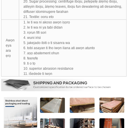
20. Sugar processing: centrifuge iboju, pẹtẹpẹtẹ àlẹmọ iboju,
atilẹyin iboju, àlẹmọ leaves, iboju fun dewatering ati desanding,
diffuser idominugere farahan
21. Textile: ooru eto
1. le ti wa ni akoso awọn iṣọrọ
2. le ti wa ni ya tabi didan
3. rọrun fifi sori
4. wuni irisi
Awọn
5. jakejado ibiti o ti sisanra wa
ẹya
6. tobi asayan ti Iho iwọn ilana ati awọn atunto
ara
7. aṣọ abatement ohun
ẹrọ
8. fẹẹrẹfẹ
9. ti o tọ
10. superior abrasion resistance
11. išedede ti iwọn