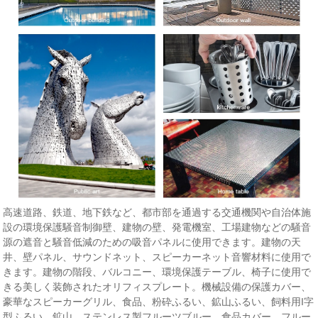
高速道路、鉄道、地下鉄など、都市部を通過する交通機関や自治体施
設の環境保護騒音制御壁、建物の壁、発電機室、工場建物などの騒音
源の遮音と騒音低減のための吸音パネルに使用できます。建物の天
井、壁パネル、サウンドネット、スピーカーネット音響材料に使用で
きます。建物の階段、バルコニー、環境保護テーブル、椅子に使用で
きる美しく装飾されたオリフィスプレート。機械設備の保護カバー、
豪華なスピーカーグリル、食品、粉砕ふるい、鉱山ふるい、飼料用I字
型ふるい、鉱山、ステンレス製フルーツブルー、食品カバー、フルー