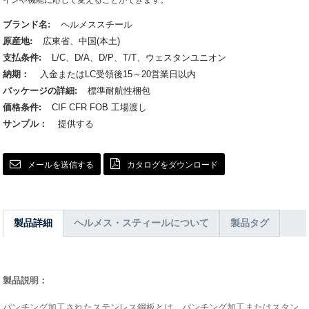
インや機能に応じて変えることができます。
ブランド名:
ヘルメススチール
原産地:
広東省、中国(本土)
支払条件:
L/C、D/A、D/P、T/T、ウェスタンユニオン
納期：
入金またはLC受領後15～20営業日以内
パッケージの詳細:
標準耐航性梱包
価格条件:
CIF CFR FOB 工場渡し
サンプル：
提供する
メールを送信する
カタログをダウンロード
製品詳細
ヘルメス・スティールについて
製品タグ
製品説明：
パンチング加工されたステンレス鋼板とは、パンチング加工またはスタン