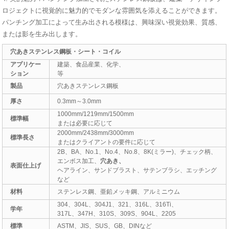
ロジェクトに視覚的に魅力的でモダンな雰囲気を添えることができます。
パンチング加工によって生み出される模様は、興味深い視覚効果、質感、
または影を生み出します。
穴あきステンレス鋼板・シート・コイル
アプリケー
建築、食品産業、化学、
ション
等
製品
穴あきステンレス鋼板
厚さ
0.3mm～3.0mm
1000mm/1219mm/1500mm
標準幅
または必要に応じて
2000mm/2438mm/3000mm
標準長さ
またはクライアントの要件に応じて
2B、BA、No.1、No.4、No.8、8K(ミラー)、チェック柄、
エンボス加工、
穴あき、
表面仕上げ
ヘアライン、サンドブラスト、サテンブラシ、エッチング
など
材料
ステンレス鋼、亜鉛メッキ鋼、アルミニウム
304、304L、304J1、321、316L、316Ti、
学年
317L、347H、310S、309S、904L、2205
標準
ASTM、JIS、SUS、GB、DINなど