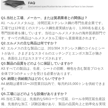
Q1.当社と工場、メーカー、または貿易業者との関係は？
A1. ヘルメスメタルは、冷間圧延ステンレス鋼の専門生産企業です。
工場では12年近くのステンレス鋼生産実績があり、1,000名を超える
専門技術者を擁しています。当社はヘルメスメタルの海外貿易部門で
す。すべての商品はヘルメスメタル工場から直接発送されます。
Q2.エルメスの主な商品は何ですか？
A2. エルメスの主な製品には、201/304 ステンレス鋼のコイルとシー
トがあり、さまざまなスタイルのエッチングとエンボス加工が施さ
れ、表面仕上げはカスタマイズされます。
Q3.製品の品質をどのように保証していますか?
A3.すべての製品は、生産、シートの切断、梱包を含む製造プロセス
全体で3つのチェックを受ける必要があります。
Q4. 納期と供給能力はどのくらいですか？
A4.納期は通常15〜20営業日以内で、毎月約15,000トンを供給できま
す。
Q5.工場にはどのような設備がありますか？
A5.当社工場には、先進的な5/8ローラー圧延、ロール冷間圧延生産設
備、先進的な加工・試験設備があり、製品の品質向上と効率化を実現