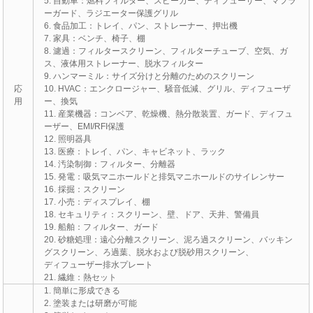
5. 自動車：燃料フィルター、スピーカー、ディフューザー、マフラ
ーガード、ラジエーター保護グリル
6. 食品加工：トレイ、パン、ストレーナー、押出機
7. 家具：ベンチ、椅子、棚
8. 濾過：フィルタースクリーン、フィルターチューブ、空気、ガ
ス、液体用ストレーナー、脱水フィルター
9. ハンマーミル：サイズ分けと分離のためのスクリーン
応
10. HVAC：エンクロージャー、騒音低減、グリル、ディフューザ
用
ー、換気
11. 産業機器：コンベア、乾燥機、熱分散装置、ガード、ディフュ
ーザー、EMI/RFI保護
12. 照明器具
13. 医療：トレイ、パン、キャビネット、ラック
14. 汚染制御：フィルター、分離器
15. 発電：吸気マニホールドと排気マニホールドのサイレンサー
16. 採掘：スクリーン
17. 小売：ディスプレイ、棚
18. セキュリティ：スクリーン、壁、ドア、天井、警備員
19. 船舶：フィルター、ガード
20. 砂糖処理：遠心分離スクリーン、泥ろ過スクリーン、バッキン
グスクリーン、ろ過葉、脱水および脱砂用スクリーン、
ディフューザー排水プレート
21. 繊維：熱セット
1. 簡単に形成できる
2. 塗装または研磨が可能