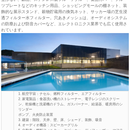
ツプレートなどのキッチン用品、ショッピングモールの棚ネット、装
飾的な展示スタンド、穀物貯蔵用の換気ネット、サッカー場の芝生浸
透フィルター水フィルター。穴あきメッシュは、オーディオシステム
の防塵および防音カバーなど、エレクトロニクス業界でも広く使用さ
れています。
1. 航空宇宙：ナセル、燃料フィルター、エアフィルター
2. 家電製品：食器洗い機のストレーナー、電子レンジのスクリー
ン、乾燥機と洗濯機のドラム、ガスバーナー、給湯器、暖房用のシ
リンダー
ポンプ、火炎防止装置
3. 建築：階段、天井、壁、床、シェード、装飾、吸音
4. オーディオ機器：スピーカーグリル