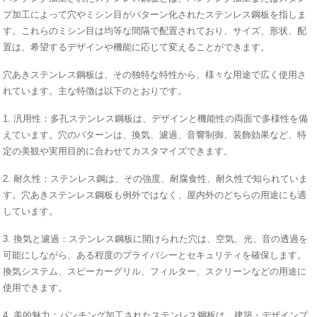
プ加工によって穴やミシン目がパターン化されたステンレス鋼板を指しま
す。これらのミシン目は均等な間隔で配置されており、サイズ、形状、配
置は、希望するデザインや機能に応じて変えることができます。
穴あきステンレス鋼板は、その独特な特性から、様々な用途で広く使用さ
れています。主な特徴は以下のとおりです。
1. 汎用性：多孔ステンレス鋼板は、デザインと機能性の両面で多様性を備
えています。穴のパターンは、換気、濾過、音響制御、装飾効果など、特
定の美観や実用目的に合わせてカスタマイズできます。
2. 耐久性：ステンレス鋼は、その強度、耐腐食性、耐久性で知られていま
す。穴あきステンレス鋼板も例外ではなく、屋内外のどちらの用途にも適
しています。
3. 換気と濾過：ステンレス鋼板に開けられた穴は、空気、光、音の透過を
可能にしながら、ある程度のプライバシーとセキュリティを確保します。
換気システム、スピーカーグリル、フィルター、スクリーンなどの用途に
使用できます。
4. 美的魅力：パンチング加工されたステンレス鋼板は、建築・デザインプ