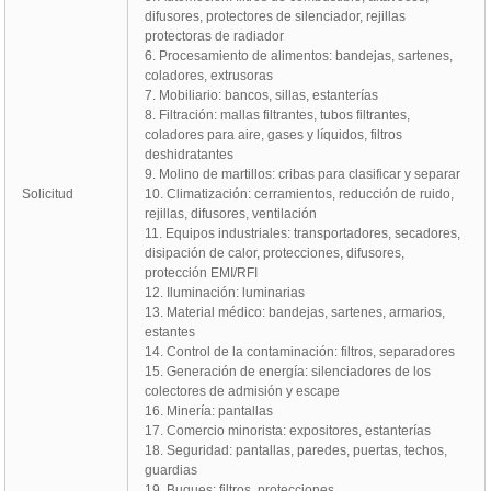
difusores, protectores de silenciador, rejillas
protectoras de radiador
6. Procesamiento de alimentos: bandejas, sartenes,
coladores, extrusoras
7. Mobiliario: bancos, sillas, estanterías
8. Filtración: mallas filtrantes, tubos filtrantes,
coladores para aire, gases y líquidos, filtros
deshidratantes
9. Molino de martillos: cribas para clasificar y separar
Solicitud
10. Climatización: cerramientos, reducción de ruido,
rejillas, difusores, ventilación
11. Equipos industriales: transportadores, secadores,
disipación de calor, protecciones, difusores,
protección EMI/RFI
12. Iluminación: luminarias
13. Material médico: bandejas, sartenes, armarios,
estantes
14. Control de la contaminación: filtros, separadores
15. Generación de energía: silenciadores de los
colectores de admisión y escape
16. Minería: pantallas
17. Comercio minorista: expositores, estanterías
18. Seguridad: pantallas, paredes, puertas, techos,
guardias
19. Buques: filtros, protecciones