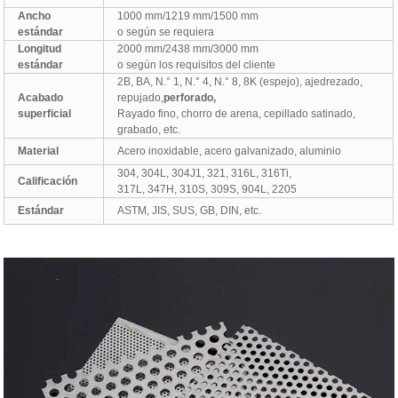
Ancho
1000 mm/1219 mm/1500 mm
estándar
o según se requiera
Longitud
2000 mm/2438 mm/3000 mm
estándar
o según los requisitos del cliente
2B, BA, N.° 1, N.° 4, N.° 8, 8K (espejo), ajedrezado,
Acabado
repujado,
perforado,
superficial
Rayado fino, chorro de arena, cepillado satinado,
grabado, etc.
Material
Acero inoxidable, acero galvanizado, aluminio
304, 304L, 304J1, 321, 316L, 316Ti,
Calificación
317L, 347H, 310S, 309S, 904L, 2205
Estándar
ASTM, JIS, SUS, GB, DIN, etc.