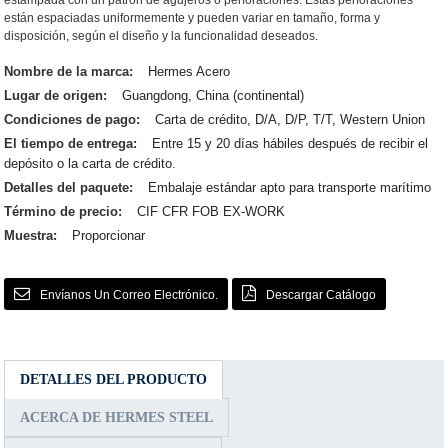
estampada con un patrón de agujeros o perforaciones. Estas perforaciones
están espaciadas uniformemente y pueden variar en tamaño, forma y
disposición, según el diseño y la funcionalidad deseados.
Nombre de la marca:
Hermes Acero
Lugar de origen:
Guangdong, China (continental)
Condiciones de pago:
Carta de crédito, D/A, D/P, T/T, Western Union
El tiempo de entrega:
Entre 15 y 20 días hábiles después de recibir el
depósito o la carta de crédito.
Detalles del paquete:
Embalaje estándar apto para transporte marítimo
Término de precio:
CIF CFR FOB EX-WORK
Muestra:
Proporcionar
Envíanos Un Correo Electrónico.
Descargar Catálogo
DETALLES DEL PRODUCTO
ACERCA DE HERMES STEEL