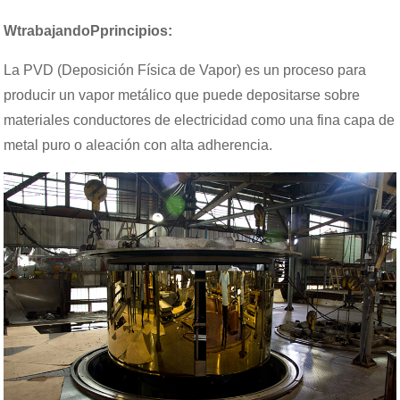
W
trabajando
P
principios
:
La PVD (Deposición Física de Vapor) es un proceso para
producir un vapor metálico que puede depositarse sobre
materiales conductores de electricidad como una fina capa de
metal puro o aleación con alta adherencia.