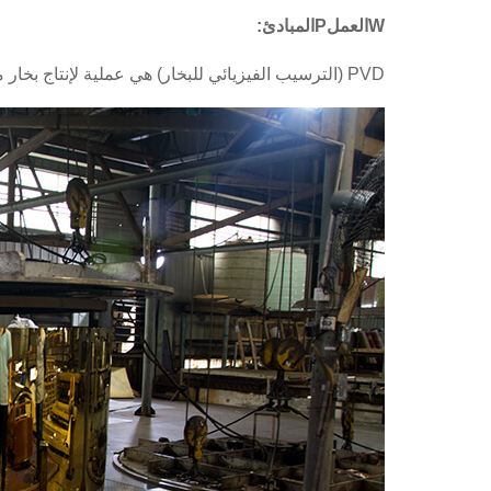
W
العمل
P
المبادئ
:
PVD (الترسيب الفيزيائي للبخار) هي عملية لإنتاج بخار معدني يمكن ترسيبه على المواد الموصلة للكهرباء كطبقة رقيقة من المعدن النقي أو السبائك شديدة الالتصاق.
وي تشات