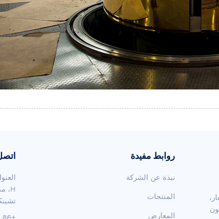
روابط مفيدة
اتصل 
نبذة عن الشركة
H، م
المنتجات
ار،
تشينك
ون
المعارض
+86 13516572815