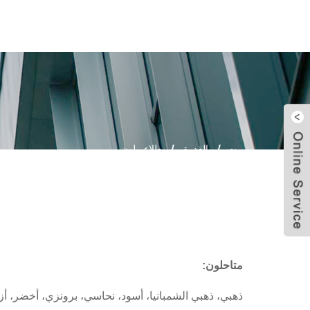
إرسال بريد إلكتروني
بيت
القدرة
طلاء ملون
+86 13516572815
+86-13516572815
info@hermessteel.net
+86-13516572815
متاح
لون
:
ذهبي، ذهبي الشمبانيا، أسود، نحاسي، برونزي، أخضر، أ