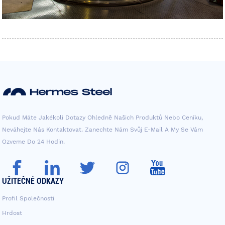
Pokud Máte Jakékoli Dotazy Ohledně Našich Produktů Nebo Ceníku,
Neváhejte Nás Kontaktovat. Zanechte Nám Svůj E-Mail A My Se Vám
Ozveme Do 24 Hodin.
UŽITEČNÉ ODKAZY
Profil Společnosti
Hrdost