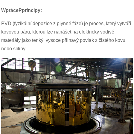
W
práce
P
principy
:
PVD (fyzikální depozice z plynné fáze) je proces, který vytváří
kovovou páru, kterou lze nanášet na elektricky vodivé
materiály jako tenký, vysoce přilnavý povlak z čistého kovu
nebo slitiny.