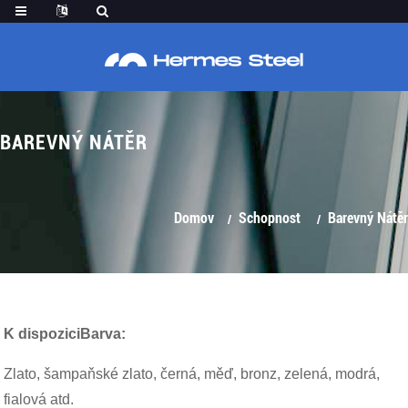
BAREVNÝ NÁTĚR
Domov
Schopnost
Barevný Nátěr
K dispozici
Barva
:
Zlato, šampaňské zlato, černá, měď, bronz, zelená, modrá,
fialová atd.