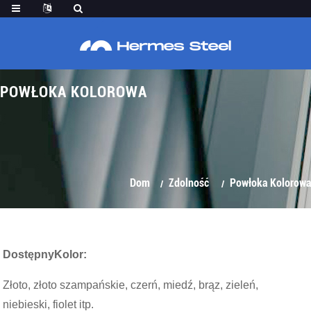
POWŁOKA KOLOROWA
Dom
Zdolność
Powłoka Kolorowa
Dostępny
Kolor
:
Złoto, złoto szampańskie, czerń, miedź, brąz, zieleń,
niebieski, fiolet itp.