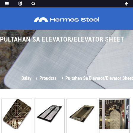
PULTAHAN SA ELEVATOR/ELEVATOR SHEET
Balay
Proudcts
Pultahan Sa Elevator/Elevator Sheet