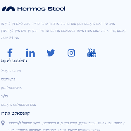
אויב איר האָט פֿראַגעס וועגן אונדזערע פּראָדוקטן אָדער פּרייזן, ביטע פֿילט זיך פֿרײַ צו
קאָנטאַקטירן אונדז. לאָזט אונדז אייער בליצפּאָסט אַדרעס און מיר וועלן זיך מיט אייך פֿאַרבינדן
אין 24 שעה.
נוצלעכע לינקס
פירמע פּראָפיל
פּראָודקטס
אויסשטעלונגען
בלאָג
אָפֿט געשטעלטע פֿראַגעס
קאָנטאַקט אונדז
אַדרעס: נומ. 13-17 3טער שטאָק, אָפיס בנין 2, ה דיסטריקט, לייואַן מעטאַל לאָגיסטיק
שטאָט, טשענקון שטאָט, שונדע דיסטריקט, גואַנגדאָנג פּראָווינץ, כינע