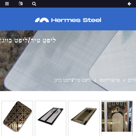
ליפט טיר/ליפט בויגן
היים
פּראָודקטס
ליפט טיר/ליפט בויגן