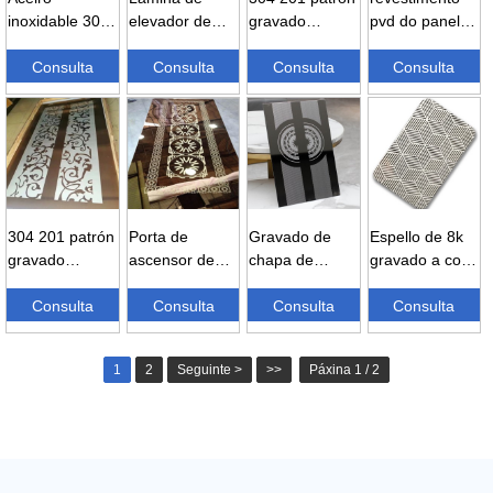
inoxidable 304
elevador de
gravado
pvd do panel
de 4 × 8 de 0,8
gravado de
personalizado
da cabina do
mm de
Consulta
espello SUS
Consulta
4 × 8 stai ...
Consulta
ascensor da
Consulta
espesor...
304 8K de
porta do
aceiro
ascensor...
inoxidable...
304 201 patrón
Porta de
Gravado de
Espello de 8k
gravado
ascensor de
chapa de
gravado a cor
personalizado
aceiro
aceiro
ss 201 316 304
4 × 8 stai ...
Consulta
inoxidable 304
Consulta
inoxidable para
Consulta
decorado...
Consulta
316 feita en
porta de
C...
ascensor...
1
2
Seguinte >
>>
Páxina 1 / 2