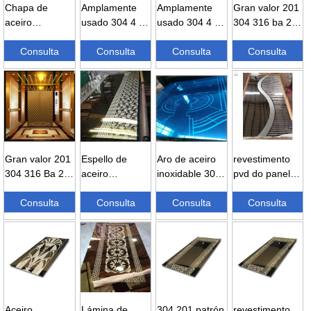
Chapa de
Amplamente
Amplamente
Gran valor 201
aceiro
usado 304 4 ×
usado 304 4 ×
304 316 ba 2b
decorativa para
8 0,8 mm
8 0,8 mm
8k superficie
ascensor 201
Consulta
titanio ouro
Consulta
titanio ouro
Consulta
lisa ...
Consulta
304 316 sta ...
hair...
hair...
Gran valor 201
Espello de
Aro de aceiro
revestimento
304 316 Ba 2b
aceiro
inoxidable 304
pvd do panel
8K Superficie
inoxidable 304
gravado en
da cabina do
lisa ...
Consulta
316 da mellor
Consulta
ouro con
Consulta
ascensor da
Consulta
calidade, etc.
espello liso...
porta do
ascensor...
Aceiro
Lámina de
304 201 patrón
revestimento