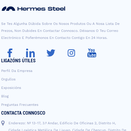
Se Tes Algunha Dúbida Sobre Os Nosos Produtos Ou A Nosa Lista De
Prezos, Non Dubides En Contactar Connosco. Déixanos O Teu Correo
Electrónico E Poñerémonos En Contacto Contigo En 24 Horas.
LIGAZÓNS ÚTILES
Perfil Da Empresa
Orgullos
Exposicións
Blog
Preguntas Frecuentes
CONTACTA CONNOSCO
Enderezo: Nº 13-17, 3.º Andar, Edificio De Oficinas 2, Distrito H,
Cidade Loxística Metálica De Liyuan, Cidade De Chencun, Distrito De