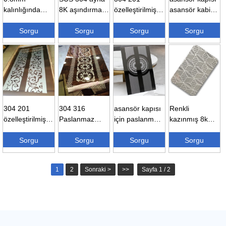
kalınlığında
8K aşındırma
özelleştirilmiş
asansör kabin
304 kalite 4×8
asansör levha
kazınmış
paneli pvd
paslanmaz
Sorgu
paslan...
Sorgu
desen 4×8
Sorgu
kaplama ...
Sorgu
çelik...
paslan...
304 201
304 316
asansör kapısı
Renkli
özelleştirilmiş
Paslanmaz
için paslanmaz
kazınmış 8k
kazınmış
Çelik Asansör
çelik sac
ayna ss 201
desen 4×8
Sorgu
Kapısı C...
Sorgu
aşındırma...
Sorgu
316 304
Sorgu
paslan...
dekor...
1
2
Sonraki >
>>
Sayfa 1 / 2