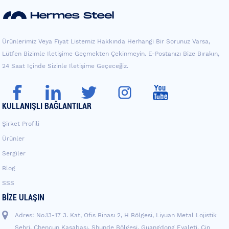
Ürünlerimiz Veya Fiyat Listemiz Hakkında Herhangi Bir Sorunuz Varsa,
Lütfen Bizimle Iletişime Geçmekten Çekinmeyin. E-Postanızı Bize Bırakın,
24 Saat Içinde Sizinle Iletişime Geçeceğiz.
KULLANIŞLI BAĞLANTILAR
Şirket Profili
Ürünler
Sergiler
Blog
SSS
BIZE ULAŞIN
Adres: No.13-17 3. Kat, Ofis Binası 2, H Bölgesi, Liyuan Metal Lojistik
Şehri, Chencun Kasabası, Shunde Bölgesi, Guangdong Eyaleti, Çin