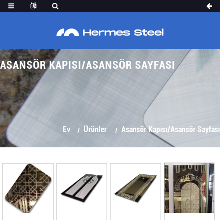
ASANSÖR KAPISI/ASANSÖR SAYFASI
Ev
Ürünler
Asansör Kapısı/Asansör Sayfası