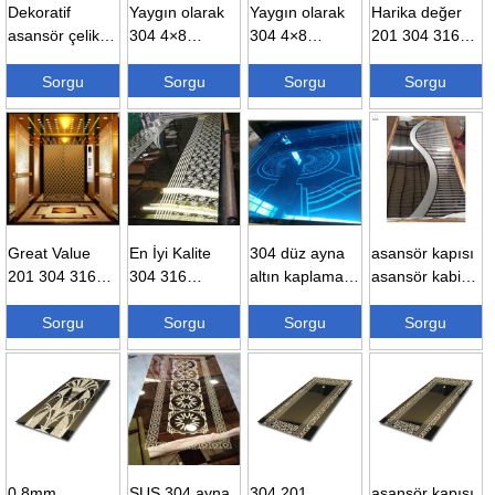
Dekoratif
Yaygın olarak
Yaygın olarak
Harika değer
asansör çelik
304 4×8
304 4×8
201 304 316
sac 201 304
0.8mm
0.8mm
ba 2b 8k yüzey
316 sta...
Sorgu
titanyum altın
Sorgu
titanyum altın
Sorgu
düz ...
Sorgu
saç kullanılır...
saç kullanılır...
Great Value
En İyi Kalite
304 düz ayna
asansör kapısı
201 304 316
304 316
altın kaplama
asansör kabin
Ba 2b 8K
Paslanmaz
paslanmaz
paneli pvd
Yüzey Düz ...
Sorgu
Çelik Ayna
Sorgu
çelik...
Sorgu
kaplama ...
Sorgu
Vb...
0.8mm
SUS 304 ayna
304 201
asansör kapısı