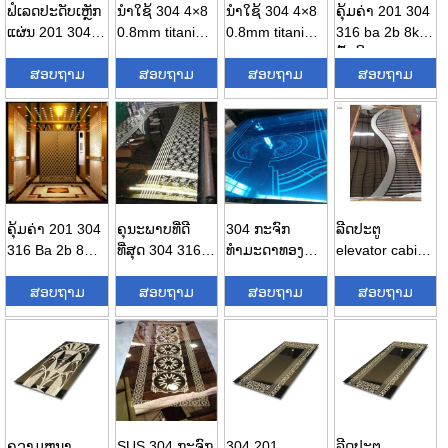
ຟໍເລດປະດັບເຫຼັກ
ນຳໃຊ້ 304 4×8
ນຳໃຊ້ 304 4×8
ຄຸ້ມຄ່າ 201 304
ແຜ່ນ 201 304
0.8mm titanium
0.8mm titanium
316 ba 2b 8k
316 sta...
gold hai...
gold hai...
ພື້ນຜິວ
ສອບຖາມ
ສອບຖາມ
ສອບຖາມ
ທຳມະດາ...
ສອບຖາມ
ຄຸ້ມຄ່າ 201 304
ຄຸນະພາບທີ່ດີ
304 ກະຈົກ
ລີດປະຕູ
316 Ba 2b 8K
ທີ່ສຸດ 304 316
ທໍາມະດາທອງຄໍາ
elevator cabin
Surface Plain...
ສະແຕນເລດ
etched ສະແຕນ
panel pvd
ສອບຖາມ
ກະຈົກແລະອື່ນໆ
ສອບຖາມ
ເລດ sh ...
ສອບຖາມ
coating ...
ສອບຖາມ
...
ຄວາມຫນາ
SUS 304 ກະຈົກ
304 201
ລີດປະຕູ