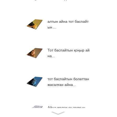
алтын айна тот баспайт
ын ...
Тот баспайтын қоңыр ай
на...
тот баспайтын болаттан
жасалған айна...
Айна жолақ су толқын
ы...