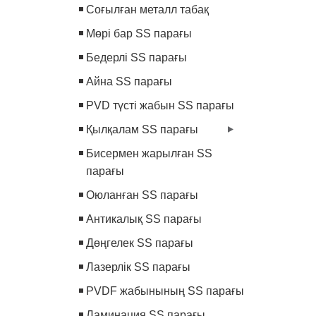
Соғылған металл табақ
Мөрі бар SS парағы
Бедерлі SS парағы
Айна SS парағы
PVD түсті жабын SS парағы
Қылқалам SS парағы
Бисермен жарылған SS
парағы
Оюланған SS парағы
Антикалық SS парағы
Дөңгелек SS парағы
Лазерлік SS парағы
PVDF жабынының SS парағы
Ламинация SS парағы