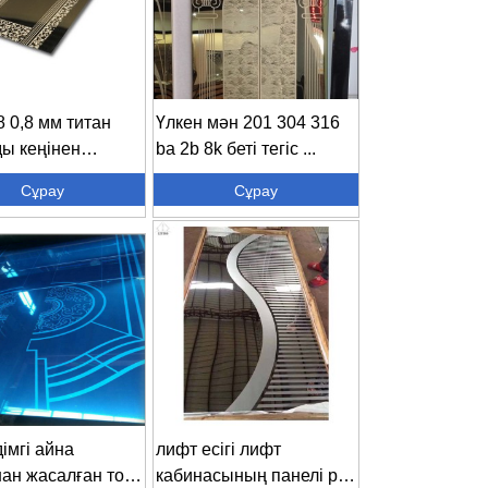
8 0,8 мм титан
Үлкен мән 201 304 316
ы кеңінен
ba 2b 8k беті тегіс ...
ыңыз...
Сұрау
Сұрау
імгі айна
лифт есігі лифт
ан жасалған тот
кабинасының панелі pvd