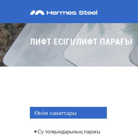
ЛИФТ ЕСІГІ/ЛИФТ ПАРАҒЫ
Өнім санаттары
Су толқындарының парағы