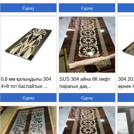
жасалған айна т.б.
баспай
Сұрау
Сұрау
жасалға
0,8 мм қалыңдығы 304
SUS 304 айна 8К лифт
304 20
4×8 тот баспайтын ...
парағын дақ...
өрнек 4
Сұрау
Сұрау