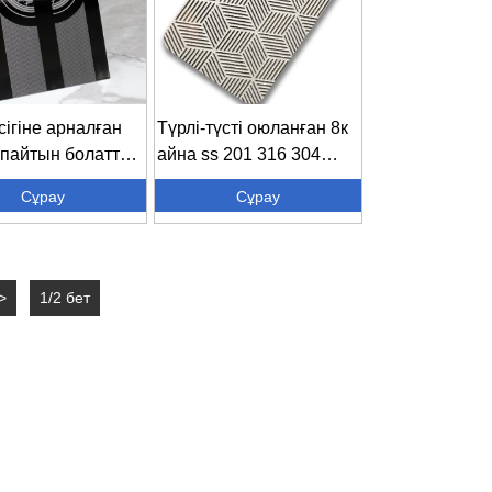
сігіне арналған
Түрлі-түсті оюланған 8к
спайтын болаттан
айна ss 201 316 304
н парақ...
безендіру...
Сұрау
Сұрау
>
1/2 бет