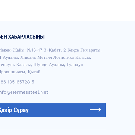
БЕН ХАБАРЛАСЫҢЫ
Мекен-Жайы: №13-17 3-Қабат, 2 Кеңсе Ғимараты,
Н Ауданы, Лиюань Металл Логистика Қаласы,
Ченчунь Қаласы, Шунде Ауданы, Гуандун
Провинциясы, Қытай
+86 13516572815
Info@hermessteel.net
Қазір Сұрау