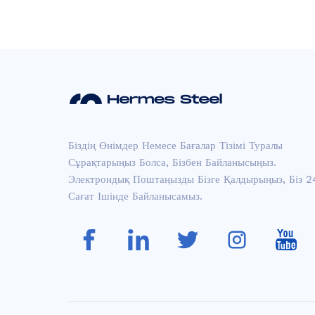
Тот баспайтын болаттан
жасалған қабырға п...
Aisi 304 баспайтын бола
Біздің Өнімдер Немесе Бағалар Тізімі Туралы
ттан жасалған...
Сұрақтарыңыз Болса, Бізбен Байланысыңыз.
Электрондық Поштаңызды Бізге Қалдырыңыз, Біз 2
Сағат Ішінде Байланысамыз.
ASTM 304 Қылқалам кре
ст...
қызғылт қызыл шаш сыз
ығы тот баспайтын ...