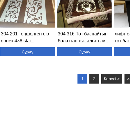
304 201 теңшелген ою
304 316 Тот баспайтын
лифт е
өрнек 4×8 stai...
болаттан жасалған лифт
тот ба
есігі C...
жасалға
Сұрау
Сұрау
1
2
Келесі >
>