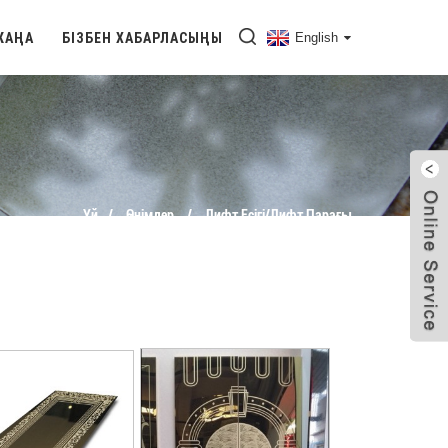
ЖАҢА
БІЗБЕН ХАБАРЛАСЫҢЫ
English
Үй
Өнімдер
Лифт Есігі/лифт Парағы