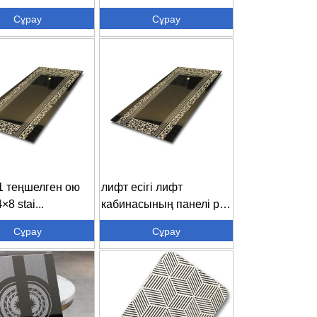
тын болаттан
жабыны ...
Сұрау
Сұрау
н ...
1 теңшелген ою
лифт есігі лифт
×8 stai...
кабинасының панелі pvd
жабыны ...
Сұрау
Сұрау