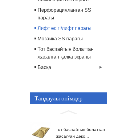
Перфорацияланған SS
парағы
Лифт есігі/лифт парағы
Мозаика SS парағы
Тот баспайтын болаттан
жасалған қалқа экраны
Басқа
Таңдаулы өнімдер
тот баспайтын болаттан
жасалған деко...