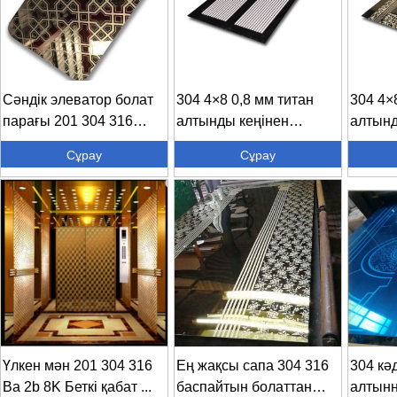
Сәндік элеватор болат
304 4×8 0,8 мм титан
304 4×
парағы 201 304 316
алтынды кеңінен
алтынд
ста...
қолданыңыз...
қолдан
Сұрау
Сұрау
Үлкен мән 201 304 316
Ең жақсы сапа 304 316
304 кәд
Ba 2b 8K Беткі қабат ...
баспайтын болаттан
алтынн