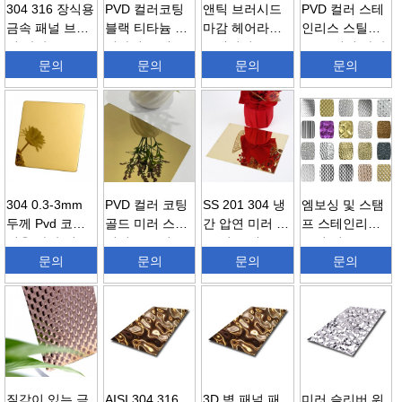
304 316 장식용
PVD 컬러코팅
앤틱 브러시드
PVD 컬러 스테
금속 패널 브러
블랙 티타늄 헤
마감 헤어라인
인리스 스틸
시 마감 4...
어라인 스테
스테인리스 스
No.8 미러 마감
문의
인...
문의
틸...
문의
...
문의
304 0.3-3mm
PVD 컬러 코팅
SS 201 304 냉
엠보싱 및 스탬
두께 Pvd 코팅
골드 미러 스테
간 압연 미러 골
프 스테인리스
거울 마감 컬
인리스 스틸
드 시트 데코
스틸 시트 ...
러...
문의
쇼...
문의
라...
문의
문의
질감이 있는 금
AISI 304 316
3D 벽 패널 패
미러 슬리버 워