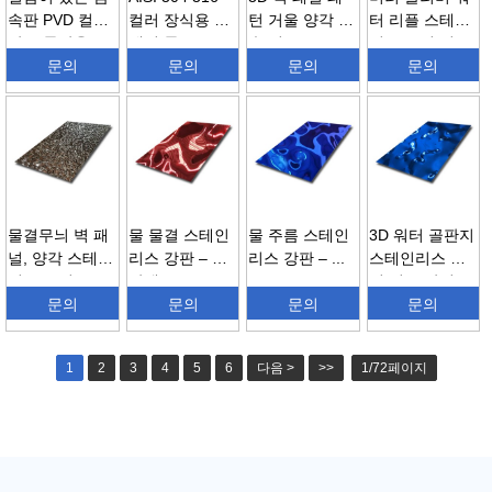
속판 PVD 컬러
컬러 장식용 벽
턴 거울 양각 금
터 리플 스테인
작은 물방울...
패널 물 ...
속 벽...
리스 스틸 시
문의
문의
문의
트...
문의
물결무늬 벽 패
물 물결 스테인
물 주름 스테인
3D 워터 골판지
널, 양각 스테인
리스 강판 – 빨
리스 강판 – ...
스테인리스 스
리스 스틸...
간색 ...
틸 시트 장식...
문의
문의
문의
문의
1
2
3
4
5
6
다음 >
>>
1/72페이지