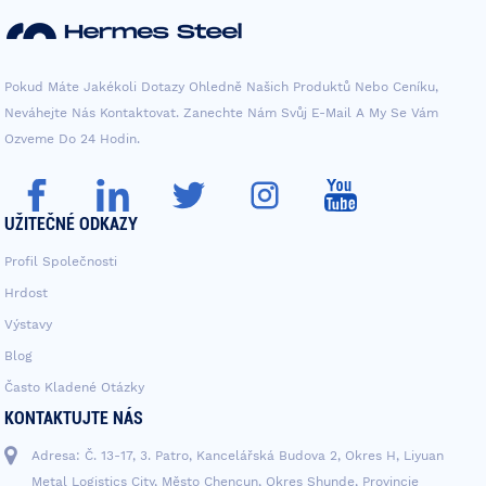
Pokud Máte Jakékoli Dotazy Ohledně Našich Produktů Nebo Ceníku,
Neváhejte Nás Kontaktovat. Zanechte Nám Svůj E-Mail A My Se Vám
Ozveme Do 24 Hodin.
UŽITEČNÉ ODKAZY
Profil Společnosti
Hrdost
Výstavy
Blog
Často Kladené Otázky
KONTAKTUJTE NÁS
Adresa: Č. 13-17, 3. Patro, Kancelářská Budova 2, Okres H, Liyuan
Metal Logistics City, Město Chencun, Okres Shunde, Provincie