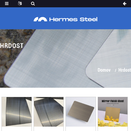
HRDOST
Domov
Hrdost