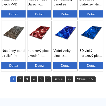
plech PVD
Barevný
panel se
plátek zvlněný
barva malá
dekorativní
vzorem zrcadla
z nerezové
kapka vody...
Dotaz
nástěnný panel
Dotaz
s reliéfním
Dotaz
oceli
Dotaz
Vodní...
kovovým...
Nástěnný panel
nerezový plech
Vodní vlnitý
3D vlnitý
s reliéfním
s vodními
plech z
nerezový plech
efektem z
vlnkami –
nerezové oceli
Water Decor...
nerezové oceli
Dotaz
červený ...
Dotaz
– ...
Dotaz
Dotaz
s vodními
vlnami...
1
2
3
4
5
6
Další >
>>
Strana 1 / 72