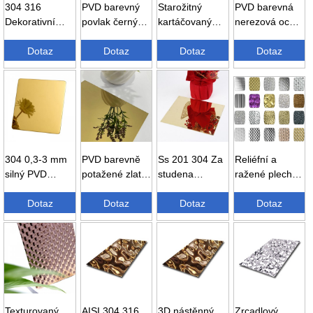
304 316
PVD barevný
Starožitný
PVD barevná
Dekorativní
povlak černý
kartáčovaný
nerezová ocel
kovový panel s
titan vlasový
povrch vlasové
č. 8 se
kartáčovaným
Dotaz
mořidlo...
Dotaz
nerezové...
Dotaz
zrcadlovým
Dotaz
povrchem 4...
povrchem ...
304 0,3-3 mm
PVD barevně
Ss 201 304 Za
Reliéfní a
silný PVD
potažené zlaté
studena
ražené plechy
povlak s
zrcadlo z
válcovaný
z nerezové
zrcadlovým
Dotaz
nerezové
Dotaz
zrcadlový zlatý
Dotaz
oceli ...
Dotaz
povrchem...
oceli...
plech
dekorace...
Texturovaný
AISI 304 316
3D nástěnný
Zrcadlový