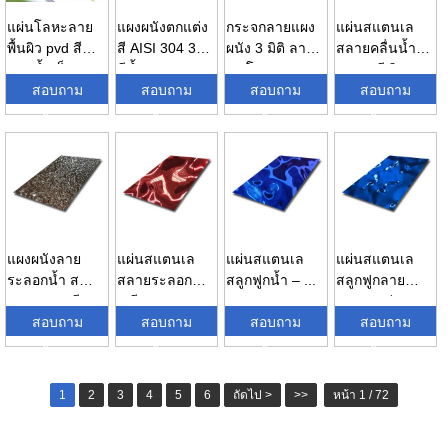
แผ่นโลหะลาย
แผงผนังตกแต่ง
กระจกลายแผง
แผ่นสแตนเล
พื้นผิว pvd สี
สี AISI 304 316
ผนัง 3 มิติ ลาย
สลายคลื่นน้ำ
หยดน้ำเล็ก...
สีน้ำ ...
นูนโลหะ...
กระจกสีเงิน...
สอบถาม
สอบถาม
สอบถาม
สอบถาม
ข้อมูล
ข้อมูล
ข้อมูล
ข้อมูล
แผงผนังลาย
แผ่นสแตนเล
แผ่นสแตนเล
แผ่นสแตนเล
ระลอกน้ำ ส
สลายระลอกน้ำ
สลูกฟูกน้ำ – ...
สลูกฟูกลายน้ำ
แตนเลส สตีล...
– สีแดง ...
3D ตกแต่ง...
สอบถาม
สอบถาม
สอบถาม
สอบถาม
ข้อมูล
ข้อมูล
ข้อมูล
ข้อมูล
1
2
3
4
5
6
ถัดไป >
>>
หน้า 1 / 72