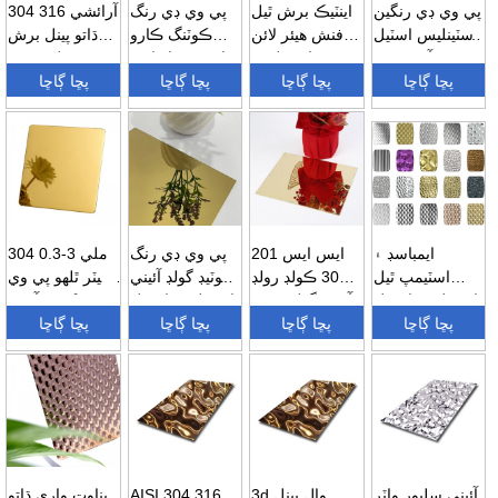
پي وي ڊي رنگين
اينٽيڪ برش ٿيل
پي وي ڊي رنگ
304 316 آرائشي
اسٽينلیس اسٽيل
فنش هيئر لائن
ڪوٽنگ ڪارو
ڌاتو پينل برش
نمبر 8 آئيني جي
اسٽينلیس
ٽائيٽينيم وار لائن
ٿيل ختم 4...
پڇا ڳاڇا
ختم...
اسٽيل...
پڇا ڳاڇا
پڇا ڳاڇا
داغ...
پڇا ڳاڇا
ايمباسڊ ۽
ايس ايس 201
پي وي ڊي رنگ
304 0.3-3 ملي
اسٽيمپ ٿيل
304 ڪولڊ رولڊ
ڪوٽيڊ گولڊ آئيني
ميٽر ٿلهو پي وي
اسٽينلیس اسٽيل
آئيني گولڊ شيٽ
اسٽينلیس اسٽيل
ڊي ڪوٽيڊ آئيني
شيٽون ...
پڇا ڳاڇا
سينگار...
پڇا ڳاڇا
پڇا ڳاڇا
شي...
جي فنش رنگ...
پڇا ڳاڇا
آئيني سليور واٽر
3d وال پينل
AISI 304 316
بناوت واري ڌاتو