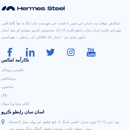
جيڪڏهن توهان وٽ اسان جي شين يا قيمت جي فهرست بابت ڪا به پڇا ڳاڇا آهي،
مهرباني ڪري اسان سان رابطو ڪرڻ لاءِ آزاد محسوس ڪريو. پنهنجو اي ميل اسان
ڏانهن ڇڏي ڏيو ۽ اسان 24 ڪلاڪن اندر رابطي ۾ هونداسين.
ڪارآمد لنڪس
ڪمپني پروفائل
پروڊڪٽس
نمائشون
بلاگ
اڪثر پڇيا ويا سوال
اسان سان رابطو ڪريو
پتو: نمبر 13-17 ٽيون منزل، آفيس بلڊنگ 2، ايڇ ضلعو، لي يوان ميٽل لاجسٽڪ
سٽي، چنڪن ٽائون، شونڊي ضلعو، گوانگ ڊونگ صوبو، چين