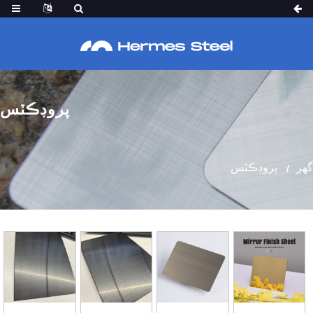
پروڊڪٽس
گھر
پروڊڪٽس