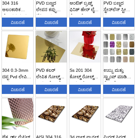
304 316
PVD ಬಣ್ಣದ
ಆಂಟಿಕ್ ಬ್ರಷ್ಡ್
PVD ಬಣ್ಣದ
ಅಲಂಕಾರಿಕ
ಲೇಪನ ಕಪ್ಪು
ಫಿನಿಶ್ ಹೇರ್ ಲೈನ್
ಸ್ಟೇನ್‌ಲೆಸ್ ಸ್ಟೀಲ್
ಲೋಹದ ಫಲಕ
ಟೈಟಾನಿಯಂ
ಸ್ಟೇನ್ ಲೆಸ್
ನಂ.8 ಮಿರರ್
ಬ್ರಷ್ಡ್ ಫಿನಿಶ್ 4...
ವಿಚಾರಣೆ
ಕೂದಲಿನ ಬಣ್ಣ...
ವಿಚಾರಣೆ
ಸ್ಟೀಲ್...
ವಿಚಾರಣೆ
ಫಿನಿಶ್ ...
ವಿಚಾರಣೆ
304 0.3-3mm
PVD ಕಲರ್
Ss 201 304
ಉಬ್ಬು ಮತ್ತು
ದಪ್ಪ Pvd ಲೇಪಿತ
ಲೇಪಿತ ಗೋಲ್ಡ್
ಕೋಲ್ಡ್ ರೋಲ್ಡ್
ಸ್ಟ್ಯಾಂಪ್ ಮಾಡಿದ
ಮಿರರ್ ಫಿನಿಶ್
ಮಿರರ್ ಸ್ಟೇನ್‌ಲೆಸ್
ಮಿರರ್ ಗೋಲ್ಡ್
ಸ್ಟೇನ್‌ಲೆಸ್ ಸ್ಟೀಲ್
ಕೊಲೊ...
ವಿಚಾರಣೆ
ಸ್ಟೀಲ್ ಶ್...
ವಿಚಾರಣೆ
ಶೀಟ್ ಡೆಕೋರಾ...
ವಿಚಾರಣೆ
ಹಾಳೆಗಳು ...
ವಿಚಾರಣೆ
ಟೆಕ್ಸ್ಚರ್ಡ್ ಮೆಟಲ್
AISI 304 316
3d ವಾಲ್ ಪ್ಯಾನಲ್
ಮಿರರ್ ಸ್ಲಿವರ್